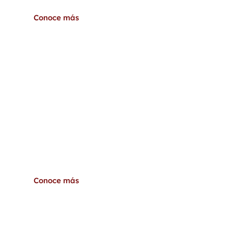
Conoce más
Objetivo de la Red Golondrinas
Conoce más